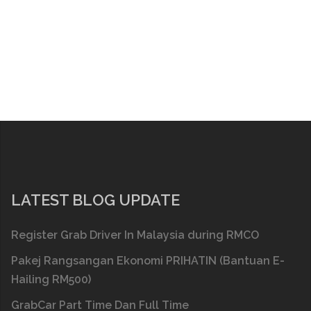
LATEST BLOG UPDATE
Register Grab Driver In Malaysia during RMCO
Pakej Rangsangan Ekonomi PRIHATIN (Bantuan E-
Hailing RM500)
GrabCar Part Time Dan Full Time