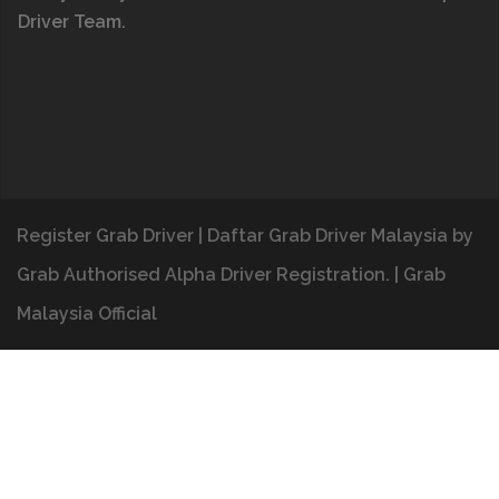
Driver Team.
Register Grab Driver
|
Daftar Grab Driver Malaysia
by
Grab Authorised Alpha Driver Registration.
|
Grab
Malaysia Official